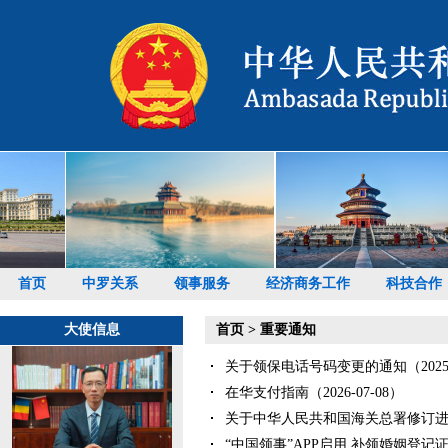
首页
中罗关系
领事服务
经济商务工作
科技合作
大使信息
首页
>
重要通知
关于领保电话号码变更的通知（2025-0
在华支付指南（2026-07-08）
关于中华人民共和国海关总署修订进口
“中国领事”APP启用 补领婚姻登记证件