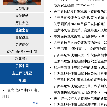
假期安全提醒（2025-12-31）
大使致辞
关于延长阶段性调减来华签证费的通知（2
大使活动
关于放宽签证免采指纹政策的通知（202
历任大使
关于领侨处2026年节假日安排的通知（20
使馆之窗
国家移民管理局关于实施外国人入境卡网
单方面免签政策常见问题解答（2025-1
使馆设置
关于延长单方面免签政策的通知（2025
走进使馆
关于启用“中国领事”APP公证预约预审功
使馆地址及办公时间
驻罗马尼亚使馆国庆、中秋假期领事提醒（
联系我们
驻罗马尼亚使馆提醒中国驾驶证在罗无法使
了解中国
启用中国签证在线办理的通知（2025-0
走进罗马尼亚
驻罗马尼亚使馆提醒中国公民注意出入境
关于延长阶段性调减来华签证费措施的通知
专 题
驻罗马尼亚使馆提醒元旦、春节期间来罗
使馆《活力中国》电子
单方面免签政策常见问题解答（Frequently Aske
期刊
关于进一步扩大免签国家范围的通知（20
更多...
驻罗马尼亚使馆提醒国庆假期注意旅行安全