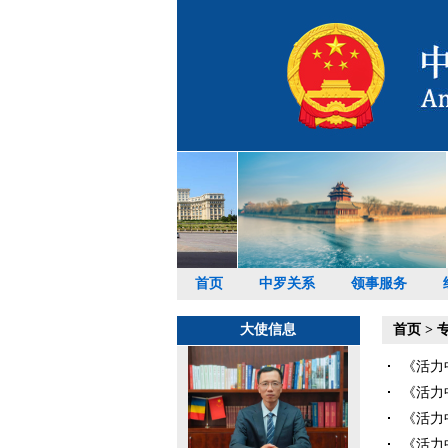
首页
中罗关系
领事服务
大使信息
首页
>
专
《活力中
《活力中
《活力中
《活力中