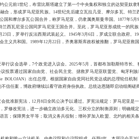
约公元前1世纪，布雷比斯塔建立了第一个中央集权和独立的达契亚奴隶制
融合，形成罗马尼亚民族。14世纪先后建立瓦拉几亚、摩尔多瓦、特兰西
亚公国和摩尔多瓦公国合并，称罗马尼亚，仍隶属奥斯曼帝国。1877年5月9
1日，特兰西瓦尼亚公国同罗马尼亚王国合并。至此，罗马尼亚形成统一的民
月23日，罗举行反法西斯武装起义。1945年3月6日，罗成立联合政府。19
社会主义共和国。1989年12月22日，齐奥塞斯库政权被推翻，罗马尼亚
。
马尼亚举行议会选举，7个政党进入议会。2025年5月，首都布加勒斯特市长
会议投票通过国家自由党、社会民主党、拯救罗马尼亚联盟党、匈牙利
ie BOLOJAN）出任总理。根据国家自由党同社民党达成的总理轮任机制，博
的不信任案，博政府继续以看守政府身份执政。总统达恩随即启动组阁磋
日，罗议会批准新宪法，12月8日全民公决予以通过。罗宪法规定：罗马尼亚
10月，罗修改宪法，进一步确立政治多元化、三权分立的制衡原则；明确规
语言；保障男女平等；取消义务兵役制；增补罗加入欧盟、北约的相关
机构和唯一立法机关，由参议院和众议院组成。任期4年。本届议会于2024