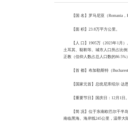
【国 名】罗马尼亚（Romania，R
【面 积】23.8万平方公里。
【人 口】1905万（2023年
土耳其、鞑靼等。城市人口所占比例为
正教（信仰人数占总人口数的86.5%
【首 都】布加勒斯特（Buchare
【国家元首】总统尼库绍尔·达恩（Ni
【重要节日】国庆日：12月1日
【简 况】位于东南欧巴尔干半
南临黑海。海岸线245公里，温带大