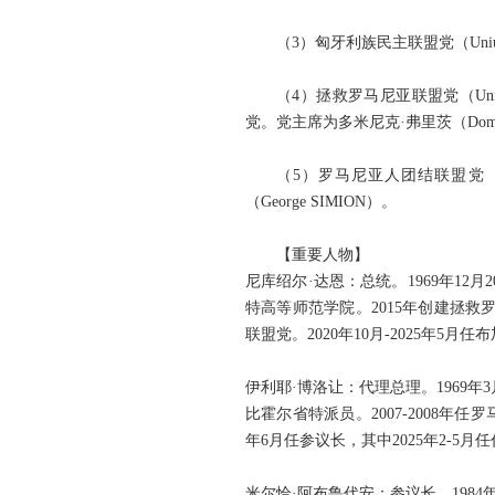
（3）匈牙利族民主联盟党（Uniunea
（4）拯救罗马尼亚联盟党（Uniu
党。党主席为多米尼克·弗里茨（Domin
（5）罗马尼亚人团结联盟党（Alia
（George SIMION）。
【重要人物】
尼库绍尔·达恩：总统。1969年12
特高等师范学院。2015年创建拯救罗
联盟党。2020年10月-2025年5月
伊利耶·博洛让：代理总理。1969年
比霍尔省特派员。2007-2008年任罗
年6月任参议长，其中2025年2-5
米尔恰·阿布鲁代安：参议长。1984