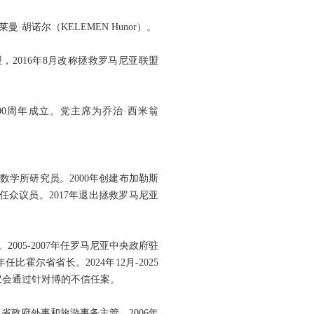
为凯莱曼·胡诺尔（KELEMEN Hunor）。
特联盟，2016年8月改称拯救罗马尼亚联盟
尼亚统一100周年成立。党主席为乔治·西米翁
院数学所研究员。2000年创建布加勒斯
年任众议员。2017年退出拯救罗马尼亚
005-2007年任罗马尼亚中央政府驻
任比霍尔省省长。2024年12月-2025
，罗议会通过针对博的不信任案。
日省政府外事和旅游事务主管。2006年