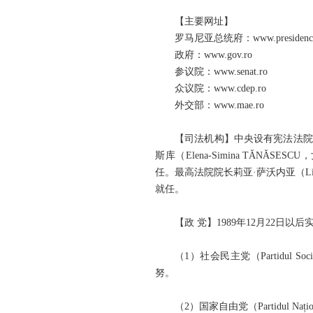
【主要网址】
罗马尼亚总统府：www.presidency
政府：www.gov.ro
参议院：www.senat.ro
众议院：www.cdep.ro
外交部：www.mae.ro
【司法机构】中央设有宪法法院
斯库（Elena-Simina TĂNĂS
任。最高法院院长莉亚·萨沃内亚（Lia 
就任。
【政 党】1989年12月22日
（1）社会民主党（Partidul 
努。
（2）国家自由党（Partidul Na