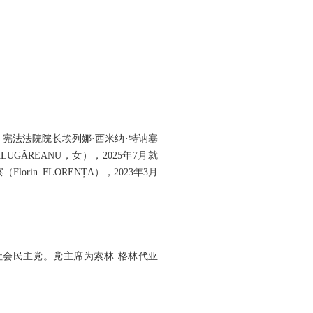
宪法法院院长埃列娜·西米纳·特讷塞
ĂLUGĂREANU，女），2025年7月就
rin FLORENȚA），2023年3月
6月改称社会民主党。党主席为索林·格林代亚
。