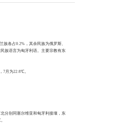
乌克兰族各占0.2%，其余民族为俄罗斯、
少数民族语言为匈牙利语。主要宗教有东
，7月为22.8℃。
西北分别同塞尔维亚和匈牙利接壤，东
℃。