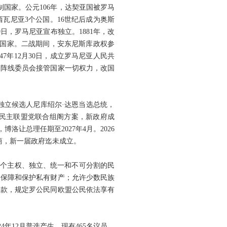
国家。公元106年，达契亚国被罗马
瓦尼亚3个公国。16世纪后成为奥斯
日，罗马尼亚宣布独立。1881年，改
族国家。二战期间，安东尼斯库政权参
47年12月30日，成立罗马尼亚人民共
救国阵线委员会接管国家一切权力，改国
、独立候选人尼库绍尔·达恩当选总统，
族民主联盟党联合组阁方案，新政府成
洛让总理任期至2027年4月。2026
商，新一届政府迄未成立。
是一个主权、独立、统一和不可分割的民
定保障和保护私有财产；允许少数民族
条款，规定罗公民同欧盟公民依法享有
年12月普选产生，现有465名议员，