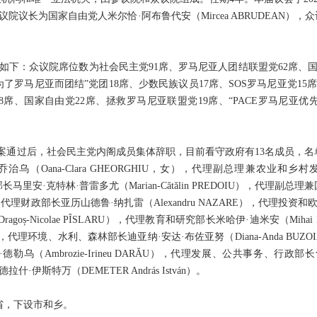
参议院议长为国家自由党人米尔恰·阿布鲁代安（Mircea ABRUDEAN）
如下：
众议院席位数为社会民主党91席、罗马尼亚人团结联盟党62席、
为了罗马尼亚而团结”党团18席、少数民族议员17席、SOS罗马尼亚党1
8席、国家自由党22席、拯救罗马尼亚联盟党19席、“PACE罗马尼亚优先
信任案通过后，社会民主党内阁成员集体辞职，目前看守政府有13名成员，
乌（Oana-Clara GHEORGHIU，女），代理副总理兼农业和乡村
马里安·克特林·普雷多尤（Marian-Cătălin PREDOIU），代理
UȚĂ），代理财政部长亚历山德鲁·纳扎雷（Alexandru NAZARE），代
goș-Nicolae PÎSLARU），代理教育和研究部长米哈伊·迪米安（Miha
IU，女），代理环境、水利、森林部长迪亚纳·安达·布佐亚努（Diana-Anda B
（Ambrozie-Irineu DARĂU），代理发展、公共事务、行政部长切凯·
什·伊斯特万（DEMETER András István）。
省，下设市和乡。