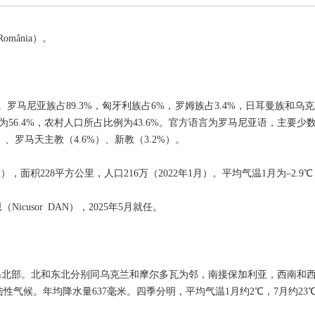
omânia）。
1月）。罗马尼亚族占89.3%，匈牙利族占6%，罗姆族占3.4%，日耳曼族和
56.4%，农村人口所占比例为43.6%。官方语言为罗马尼亚语，主要
）、罗马天主教（4.6%）、新教（3.2%）。
st），面积228平方公里，人口216万（2022年1月）。平均气温1月为–2.9℃
cusor DAN），2025年5月就任。
。
岛北部。北和东北分别同乌克兰和摩尔多瓦为邻，南接保加利亚，西南和
陆性气候。年均降水量637毫米。四季分明，平均气温1月约2℃，7月约23