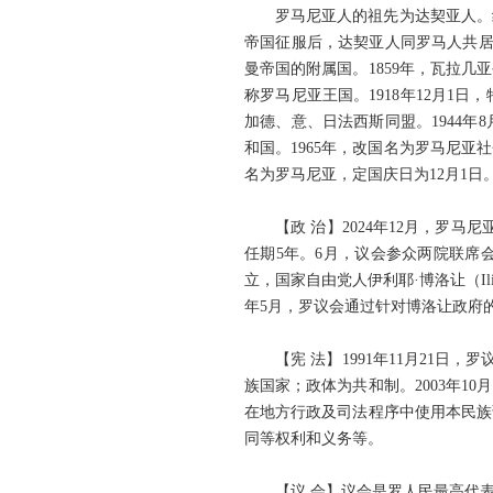
罗马尼亚人的祖先为达契亚人。
帝国征服后，达契亚人同罗马人共居
曼帝国的附属国。1859年，瓦拉几
称罗马尼亚王国。1918年12月
加德、意、日法西斯同盟。1944年8
和国。1965年，改国名为罗马尼亚
名为罗马尼亚，定国庆日为12月1日
【政 治】2024年12月，罗
任期5年。6月，议会参众两院联席
立，国家自由党人伊利耶·博洛让（Il
年5月，罗议会通过针对博洛让政府
【宪 法】1991年11月21
族国家；政体为共和制。2003年
在地方行政及司法程序中使用本民族
同等权利和义务等。
【议 会】议会是罗人民最高代表