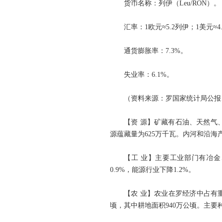
货币名称：列伊（Leu/RON）。
汇率：1欧元≈5.2列伊；1美元≈4
通货膨胀率：7.3%。
失业率：6.1%。
（资料来源：罗国家统计局公报
【资 源】矿藏有石油、天然气
源蕴藏量为625万千瓦。内河和沿海
【工 业】主要工业部门有冶金
0.9%，能源行业下降1.2%。
【农 业】农业在罗经济中占有重
顷，其中耕地面积940万公顷。主