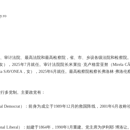
.ro
、审计法院、最高法院和最高检察院，省、市、乡设各级法院和检察院。
ESCU，女），2025年7月就任。审计法院院长米莱拉·克卢格雷亚努（Mirela C
SAVONEA，女），2025年6月就任。最高检察院检察长弗洛林·弗洛伦察（Flo
以后实行多党制。主要政党有：
Social Democrat）：前身为成立于1989年12月的救国阵线，2001年
țional Liberal）：始建于1864年，1990年1月重建。党主席为伊利耶·博洛让