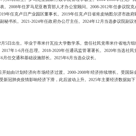
2008年任罗马尼亚教育部人才办公室顾问。2008-2012年任参议院克卢日
2019年任克卢日产业园区董事长。2019年任克卢日省肯皮纳图尔济市政府顾问
秘书长。2021-2024年任政府办公厅主任。2024年12月当选参议院副
12月5日出生。毕业于蒂米什瓦拉大学数学系。曾任社民党蒂米什省地方组织主
。2017年1-6月任总理。2018-2020年任通讯监管署署长。2020年当选社民
25年6月任交通和基础设施部长。2025年6月当选众议长。
后开始由计划经济向市场经济过渡。2000-2008年经济持续增长。受国际金融
0年受新冠肺炎疫情影响经济下滑，此后波动上升。2025年主要经济数据如下
。
。