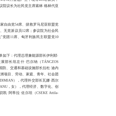
，众议院议长为社民党主席索林·格林代亚
国家自由党54席、拯救罗马尼亚联盟党
5席、无党派议员12席；参议院为社会民
”党团11席、匈牙利族民主联盟党10
名单如下：代理总理兼能源部长伊利耶·
发展部长坦左什·巴尔纳（TÁNCZOS
副总理兼国防、交通和基础设施部长拉杜·迪内
理投资和欧洲项目、劳动、家庭、青年、社会团
i DIMIAN），代理外交部长瓦娜·西尔
UZOIANU，女），代理经济、数字化、创
阿蒂拉·佐尔坦（CSEKE Attila-