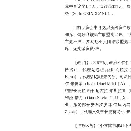
其中参议员134人，众议员331人。
努（Sorin GRINDEANU）。
目前，议会中各党派所占议席数
40席、匈牙利族民主联盟党21席、“
主党36席、罗马尼亚人团结联盟党2
席、无党派议员8席。
【政 府】2026年5月政府不
博洛让，代理副总理瓦娜·克拉拉·乔治
Barna），代理副总理兼内务、司法部长
尔·米鲁策（Radu-Dinel MIR
结部长德拉戈什·尼古拉·珀斯拉鲁（Dra
维娅·措尤（Oana-Silvia ȚO
业、旅游部长安布罗济耶·伊里内乌·德勒乌
Zoltán），代理文化部长德梅特尔·安德拉
【行政区划】1个直辖市和41个