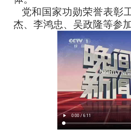
党和国家功勋荣誉表彰
杰、李鸿忠、吴政隆等参