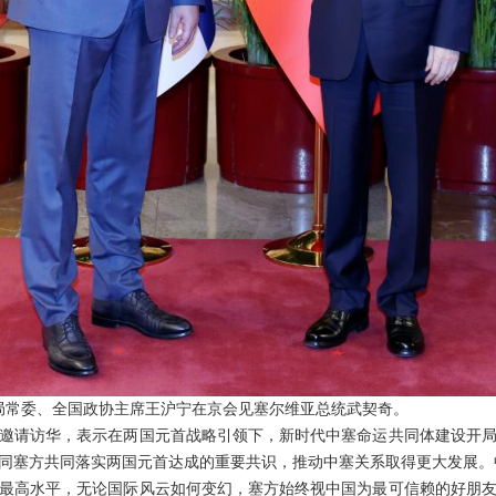
政治局常委、全国政协主席王沪宁在京会见塞尔维亚总统武契奇。
邀请访华，表示在两国元首战略引领下，新时代中塞命运共同体建设开
同塞方共同落实两国元首达成的重要共识，推动中塞关系取得更大发展。
最高水平，无论国际风云如何变幻，塞方始终视中国为最可信赖的好朋