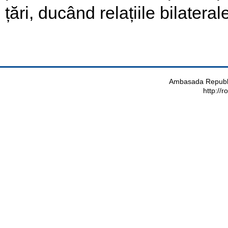
țări, ducând relațiile bilateral
Ambasada Republi
http://