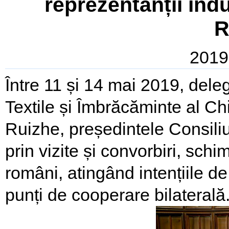
reprezentanții indu
R
2019
Între 11 și 14 mai 2019, deleg
Textile și Îmbrăcăminte al C
Ruizhe, președintele Consiliul
prin vizite și convorbiri, sch
români, atingând intențiile d
punți de cooperare bilaterală