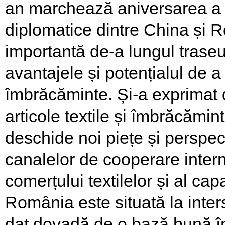
an marchează aniversarea a 70
diplomatice dintre China și 
importantă de-a lungul traseul
avantajele și potențialul de a 
îmbrăcăminte. Și-a exprimat d
articole textile și îmbrăcămi
deschide noi piețe și perspect
canalelor de cooperare inter
comerțului textilelor și al cap
România este situată la inters
dat dovadă de o bază bună în i