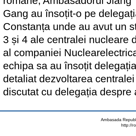
române, Ambasadorul Jiang Y
Gang au însoțit-o pe delegația
Constanța unde au avut un stu
3 și 4 ale centralei nucleare
al companiei Nuclearelectric
echipa sa au însoțit delegația
detaliat dezvoltarea centrale
discutat cu delegația despre 
Ambasada Republi
http://