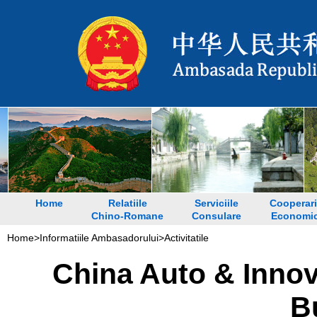
Home
Relatiile
Serviciile
Cooperari
Chino-Romane
Consulare
Economi
Home
>
Informatiile Ambasadorului
>
Activitatile
China Auto & Innova
B