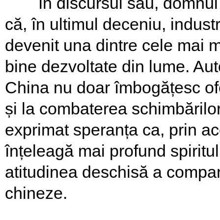
În discursul său, domnul 
că, în ultimul deceniu, indust
devenit una dintre cele mai m
bine dezvoltate din lume. Aut
China nu doar îmbogățesc ofer
și la combaterea schimbărilor 
exprimat speranța ca, prin a
înțeleagă mai profund spiritul
atitudinea deschisă a companii
chineze.