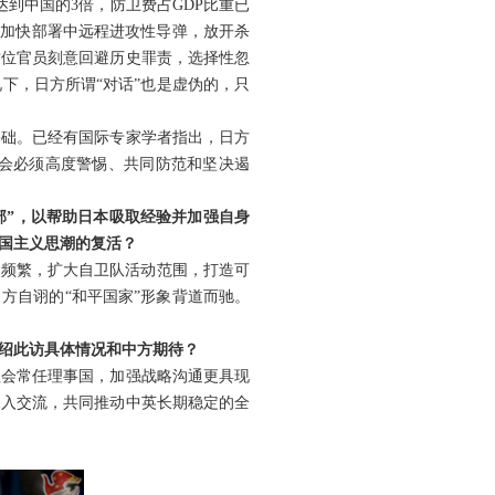
到中国的3倍，防卫费占GDP比重已
，加快部署中远程进攻性导弹，放开杀
这位官员刻意回避历史罪责，选择性忽
下，日方所谓“对话”也是虚伪的，只
基础。已经有国际专家学者指出，日方
会必须高度警惕、共同防范和坚决遏
部”，以帮助日本吸取经验并加强自身
国主义思潮的复活？
动频繁，扩大自卫队活动范围，打造可
方自诩的“和平国家”形象背道而驰。
绍此访具体情况和中方期待？
理会常任理事国，加强战略沟通更具现
深入交流，共同推动中英长期稳定的全