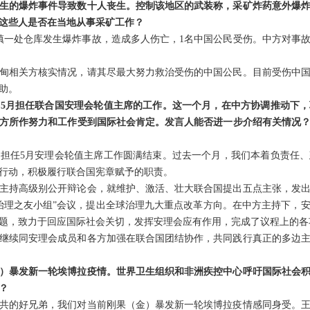
生的爆炸事件导致数十人丧生。控制该地区的武装称，采矿炸药意外爆
这些人是否在当地从事采矿工作？
坎镇一处仓库发生爆炸事故，造成多人伤亡，1名中国公民受伤。中方对事
甸相关方核实情况，请其尽最大努力救治受伤的中国公民。目前受伤中
助。
5月担任联合国安理会轮值主席的工作。这一个月，在中方协调推动下
方所作努力和工作受到国际社会肯定。发言人能否进一步介绍有关情况
担任5月安理会轮值主席工作圆满结束。过去一个月，我们本着负责任
行动，积极履行联合国宪章赋予的职责。
主持高级别公开辩论会，就维护、激活、壮大联合国提出五点主张，发
治理之友小组”会议，提出全球治理九大重点改革方向。在中方主持下，
题，致力于回应国际社会关切，发挥安理会应有作用，完成了议程上的各
继续同安理会成员和各方加强在联合国团结协作，共同践行真正的多边
）暴发新一轮埃博拉疫情。世界卫生组织和非洲疾控中心呼吁国际社会
？
共的好兄弟，我们对当前刚果（金）暴发新一轮埃博拉疫情感同身受。