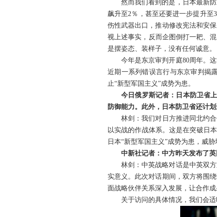
然而我们看到的是，日本最新防
飙升至2％，甚至还要进一步提升至
伤性武器出口，推动修改宪法和安保
视上述事实，反而企图倒打一耙、混
是摆姿态、装样子，没有任何诚意。
今年是东京审判开庭80周年。
近期一系列错误言行与东京审判揭
止“新型军国主义”成势为患。
今日俄罗斯记者：日本防卫省上
防御能力。此外，日本防卫省还计划
林剑：我们对日方推进同北约合
以实战的作战体系。这是在突破日本
日本“新型军国主义”成势为患，威
中新社记者：中方昨天发布了英
林剑：中英战略对话是中英双方
实意义。此次对话期间，双方将围绕
面战略伙伴关系深入发展，让合作成
关于访问的具体情况，我们会适