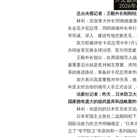
总台央视记者：王毅外长刚刚结
林剑：应加拿大外长阿南德邀请
长会见卡尼总理，同阿南德外长举行
等坦诚、深入、建设性地交换意见，
双方积极评价卡尼总理今年1月
共同改革完善全球治理。双方同意建
王毅外长指出，在两国领导人战
最重要启示就是坚持相互尊重、求同
系的推进路径，筹备好卡尼总理来华
加方表示高度重视对华关系，致
年亚太经合组织领导人非正式会议，
法新社记者：昨天，日本防卫大
国家拥有庞大的核武器库和战略轰炸
林剑：你提到的日本官员有关说
日本军国主义曾在二战期间犯下
国际法效力的文件明确规定，“日本
立了“专守防卫”等原则和一系列国内