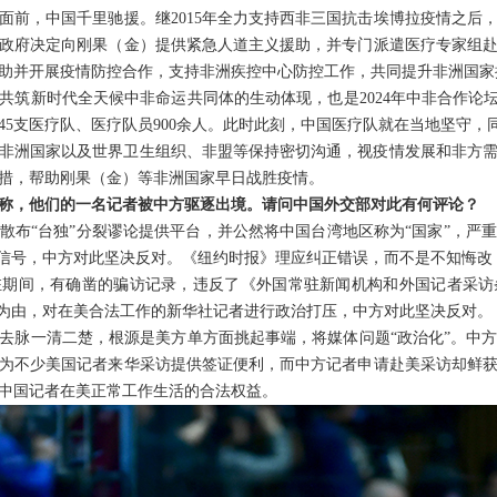
面前，中国千里驰援。继2015年全力支持西非三国抗击埃博拉疫情之后
政府决定向刚果（金）提供紧急人道主义援助，并专门派遣医疗专家组
助并开展疫情防控合作，支持非洲疾控中心防控工作，共同提升非洲国家
共筑新时代全天候中非命运共同体的生动体现，也是2024年中非合作论坛
45支医疗队、医疗队员900余人。此时此刻，中国医疗队就在当地坚守
非洲国家以及世界卫生组织、非盟等保持密切沟通，视疫情发展和非方
措，帮助刚果（金）等非洲国家早日战胜疫情。
称，他们的一名记者被中方驱逐出境。请问中国外交部对此有何评论？
散布“台独”分裂谬论提供平台，并公然将中国台湾地区称为“国家”，严
误信号，中方对此坚决反对。《纽约时报》理应纠正错误，而不是不知悔改
驻期间，有确凿的骗访记录，违反了《外国常驻新闻机构和外国记者采访
”为由，对在美合法工作的新华社记者进行政治打压，中方对此坚决反对。
去脉一清二楚，根源是美方单方面挑起事端，将媒体问题“政治化”。中
为不少美国记者来华采访提供签证便利，而中方记者申请赴美采访却鲜
中国记者在美正常工作生活的合法权益。