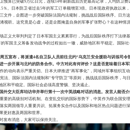
卫预算已突破9万亿日元，连续14年刷新战后历史最高记录，人均防卫费达
3.5％。日本防卫省过去5年的军工订单额增至3倍。日本现政府执政以来
三文件，企图进一步突破国际法国内法规制，挑战战后国际秩序。日方
淆视听。这究竟是心虚，还是企图掩盖自身的军事扩张野心？在这种情况
这场正义大审判判定了日本军国主义累累罪行，为战后国际秩序打下法律
露的军国主义筹备发动战争的过程如出一辙，威胁地区和平稳定。国际社
周五宣布，将派遣4名自卫队人员前往北约“乌克兰安全援助与训练司令
进一步开展与北约的防务合作。中方对此有何评价？这是否意味着日本军
作的动向表示严重关切。日本大肆推进“再军事化”，同域外军事组织互
宪法、国际法国内法规制和“专守防卫”等原则，挑战战后国际秩序，与日
胁地区和平稳定。国际社会必须高度警惕、坚决遏止。
国外交大臣库珀访华并举行第十一次中英战略对话的消息。发言人能否介
重要的高级别对话机制。在变乱交织的国际形势下，中英作为联合国安
落实两国领导人重要共识、拓展务实合作以及国际和地区热点问题进行
果更好惠及两国和世界。
时发布消息，大家可以保持关注。