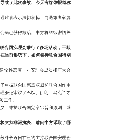
炸导致了此次事故。今天有媒体报道称
故遇难者表示深切哀悼，向遇难者家属
国公民已获得救治。中方将继续密切关
，联合国安理会举行了多场活动，王毅
？在当前形势下，如何看待联合国特别
、建设性态度，同安理会成员和广大会
出了重振联合国宪章权威和联合国作用
安理会还审议了巴以、伊朗、乌克兰等
项工作。
主义，维护联合国宪章宗旨和原则，继
积极支持非洲抗疫。请问中方采取了哪
王毅外长近日在纽约主持联合国安理会