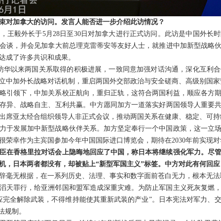
束对加拿大的访问。发言人能否进一步介绍此访情况？
，王毅外长于5月28日至30日对加拿大进行正式访问。此访是中国外长时
会谈，并会见加拿大前总理克雷蒂安等友好人士，就推进中加新型战略
达成了许多共识和成果。
访华以来两国关系取得的积极进展，一致同意加强对话沟通，深化互利
立中加外长战略对话机制，重启两国外交部政治与安全磋商、高级别国家
略引领下，中加关系校正航向，重归正轨，这符合两国利益，顺应各方
存异、战略自主、互利共赢。中方愿同加方一道落实好两国领导人重要
出席亚太经合组织领导人非正式会议，推动两国关系在健康、稳定、可持
力于发展加中新型战略伙伴关系。加方坚定奉行一个中国政策，这一立
很荣幸作为主宾国参加今年中国国际进口博览会，期待在2030年前实现对
臣在香格里拉对话会上隐晦地回应了中国，称日本将继续强化军力。尽
机，日本两者都没有，却被贴上“新型军国主义”标签。中方对此有何回应
辞毫无根据，在一系列历史、法理、事实和数字面前苍白无力，根本无法
滔天罪行，给亚洲邻国和盟军造成深重灾难。为防止军国主义死灰复燃
应完全解除武装，不得维持能使其重新武装的产业”。日本宪法对军力、
法规制。