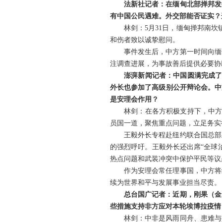
法新社记者：在缅甸北部掸邦发
有中国公民遇难。外交部能否证实？
林剑：5月31日，缅甸掸邦南
和伤者致以诚挚慰问。
事件发生后，中方第一时间向缅
注调查进展，为事故善后提供必要协
澎湃新闻记者：中国圆满完成了
外长也参加了高级别公开辩论会。中
是安理会作用？
林剑：在各方积极支持下，中方
员国一道，聚焦重点问题，立足务实
王毅外长专程赴纽约联合国总部
的强烈呼吁。王毅外长还出席“全球
热点问题和武装冲突中保护平民等议
作为安理会常任理事国，中方将
续为世界和平与发展事业担当尽责。
总台国广记者：近期，刚果（金
些措施支持非方应对本轮埃博拉疫情
林剑：中非是风雨同舟、患难与