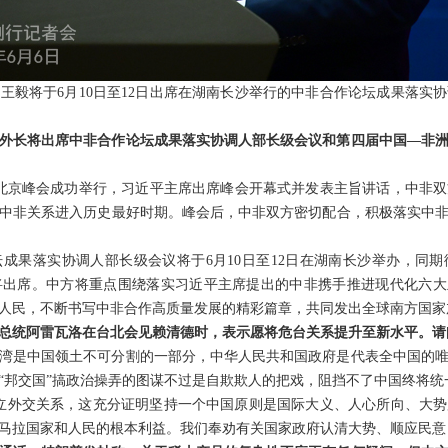
王毅将于6月10日至12日出席在湖南长沙举行的中非合作论坛成果落实
外长将出席中非合作论坛成果落实协调人部长级会议和第四届中国—非
北京峰会成功举行，习近平主席出席峰会开幕式并发表主旨讲话，中非
中非关系进入历史最好时期。峰会后，中非双方密切配合，积极落实中
成果落实协调人部长级会议将于6月10日至12日在湖南长沙举办，同
将出席。中方将重点围绕落实习近平主席提出的中非携手推进现代化六大
人民，不断书写中非合作高质量发展的精彩篇章，共同发出全球南方国家
总统阿雷瓦洛在台北会见赖清德时，表示愿将危台关系提升至新水平。请
湾是中国领土不可分割的一部分，中华人民共和国政府是代表全中国的
“邦交国”搞政治操弄的图谋不过是自欺欺人的把戏，阻挡不了中国终将统
建立外交关系，这充分证明坚持一个中国原则是国际大义、人心所向、大
马拉国家和人民的根本利益。我们奉劝有关国家政府认清大势、顺应民意