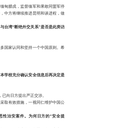
赴缅甸腊戍，监督缅军和果敢同盟军停
步，中方将继续推进昆明和谈进程，做
与台湾“断绝外交关系”是否是此类访
越多国家认同和坚持一个中国原则。希
日本学校充分确认安全信息后再决定是
对，已向日方提出严正交涉。
续采取有效措施，一视同仁维护中国公
恶性治安案件。为何日方的“安全提