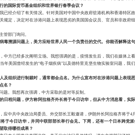
行的国际货币基金组织和世界银行春季会议？
我已经介绍了有关情况。针对美国对中国中央政府驻港机构和香港特区
关规定，决定对在涉港问题上表现恶劣的美国国会议员、官员和非政府
主管部门询问。
病毒溯源问题上，美方应给世界人民一个负责任的交代。你能否解释这
，中方已经多次阐明立场。我想强调的是，疫情发生后，我们在媒体上
当年美国曾经发生的“电子烟疾病”以及德特里克堡生物实验室问题，我
人及组织进行制裁时，通常都会点名。为什么宣布对在涉港问题上表现
点名？
问题。我想再次强调，中方采取的是对等反制。
的日程问题，伊方称阿拉格齐外长将于今日访华，但从中方消息看，实
，应中共中央政治局委员、外交部长王毅邀请，伊朗外长阿拉格齐将于4月
团将于今日访华，并同中联部部长举行会见。下周，还有一个日本跨党派
望取得哪些成果？