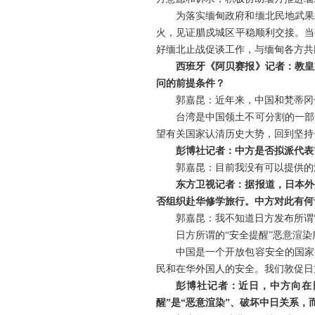
为落实缅甸政府和缅北民地武果
火，见证腊戍城区平稳顺利交接。当
好缅北止战促谈工作，与缅甸各方共
西班牙《阿贝赛报》记者：教皇
问的前提条件？
郭嘉昆：近年来，中国和梵蒂冈
台湾是中国领土不可分割的一部
望有关国家认清历史大势，回到坚持
彭博社记者：中方是否拟派代表
郭嘉昆：目前我没有可以提供的
东方卫视记者：据报道，日本外
否组织赴华修学旅行。中方对此有何
郭嘉昆：我不知道日方发布所谓
日方所谓的“安全提醒”恶意渲
中国是一个开放包容安全的国家
民和在华外国人的安全。我们敦促日
彭博社记者：近日，中方向在
醒”是“恶意渲染”、破坏中日关系