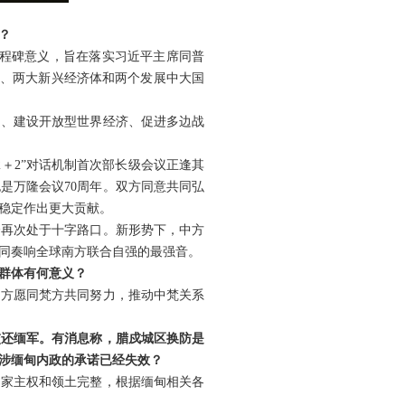
？
里程碑意义，旨在落实习近平主席同普
邻国、两大新兴经济体和两个发展中大国
定、建设开放型世界经济、促进多边战
＋2”对话机制首次部长级会议正逢其
是万隆会议70周年。双方同意共同弘
稳定作出更大贡献。
会再次处于十字路口。新形势下，中方
同奏响全球南方联合自强的最强音。
群体有何意义？
中方愿同梵方共同努力，推动中梵关系
交还缅军。有消息称，腊戍城区换防是
涉缅甸内政的承诺已经失效？
国家主权和领土完整，根据缅甸相关各