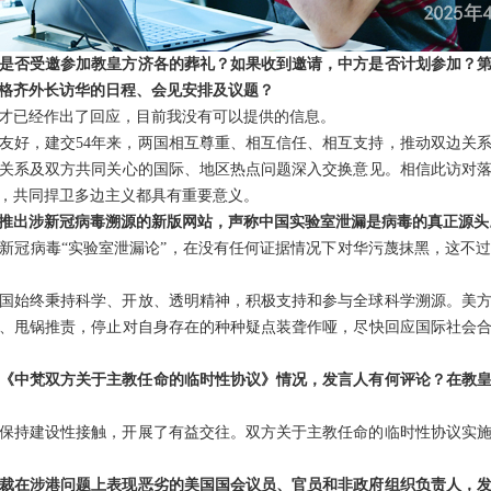
是否受邀参加教皇方济各的葬礼？如果收到邀请，中方是否计划参加？
格齐外长访华的日程、会见安排及议题？
才已经作出了回应，目前我没有可以提供的信息。
友好，建交54年来，两国相互尊重、相互信任、相互支持，推动双边关
关系及双方共同关心的国际、地区热点问题深入交换意见。相信此访对
，共同捍卫多边主义都具有重要意义。
推出涉新冠病毒溯源的新版网站，声称中国实验室泄漏是病毒的真正源头
新冠病毒“实验室泄漏论”，在没有任何证据情况下对华污蔑抹黑，这不
国始终秉持科学、开放、透明精神，积极支持和参与全球科学溯源。美
、甩锅推责，停止对自身存在的种种疑点装聋作哑，尽快回应国际社会
署的《中梵双方关于主教任命的临时性协议》情况，发言人有何评论？在教
保持建设性接触，开展了有益交往。双方关于主教任命的临时性协议实
裁在涉港问题上表现恶劣的美国国会议员、官员和非政府组织负责人，