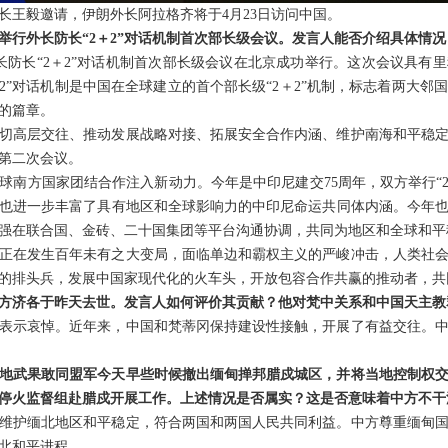
长王毅邀请，伊朗外长阿拉格齐将于4月23日访问中国。
举行外长防长“2＋2”对话机制首次部长级会议。发言人能否介绍具体情况
外长防长“2＋2”对话机制首次部长级会议在北京成功举行。这次会议具有
2”对话机制是中国在全球建立的首个部长级“2＋2”机制，标志着两大
的篇章。
切高层交往、推动发展战略对接、拓展安全合作内涵、维护南海和平稳
第二次会议。
球南方国家团结合作注入新动力。今年是中印尼建交75周年，双方举行“2
也进一步丰富了具有地区和全球影响力的中印尼命运共同体内涵。今年也
强在联合国、金砖、二十国集团等平台沟通协调，共同为地区和全球和平
正在发生百年未有之大变局，面临单边和霸权主义的严峻冲击，人类社
的排头兵，发展中国家现代化的火车头，开放包容合作共赢的推动者，共
方济各于昨天去世。发言人如何评价其贡献？他对梵中关系和中国天主教
表示哀悼。近年来，中国和梵蒂冈保持建设性接触，开展了有益交往。
地武果敢同盟军今天早些时候撤出缅甸掸邦腊戍城区，并将当地控制权
停火监督组赴腊戍开展工作。上述情况是否属实？这是否意味着中方不干
维护缅北地区和平稳定，符合两国和两国人民共同利益。中方尊重缅甸
北和平进程。