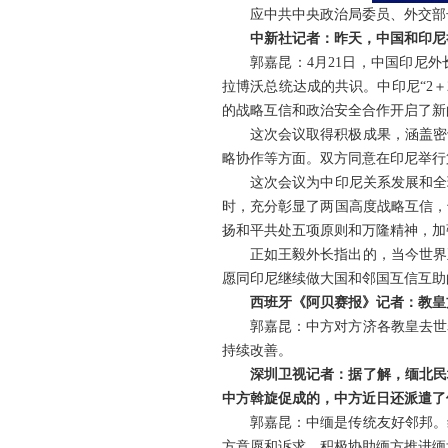
应中共中央政治局委员、外交部
中新社记者：昨天，中国和印尼
郭嘉昆：4月21日，中国印尼
拉博沃总统达成的共识。中印尼“2＋
的战略互信和政治安全合作开启了新
这次会议取得积极成果，涵盖密
略协作等方面。双方同意在印尼举行
这次会议为中印尼关系发展和全
时，充分彰显了两国高度战略互信，
扬和平共处五项原则和万隆精神，加
正如王毅外长指出的，当今世界
愿同印尼继续做大国和邻国互信互助
西班牙《阿贝赛报》记者：教皇
郭嘉昆：中方对方济各教皇去世
持续改善。
深圳卫视记者：据了解，缅北民
中方斡旋促成的，中方近日还派遣了
郭嘉昆：中缅是传统友好邻邦。
方意愿和诉求，积极协助缅方推进缅