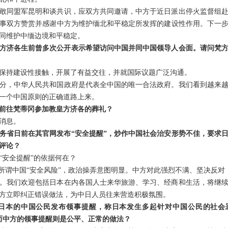
敢同盟军昆明和谈共识，应双方共同邀请，中方于近日派出停火监督组
事双方赞赏并感谢中方为维护缅北和平稳定所发挥的建设性作用。下一
同维护中缅边境和平稳定。
方济各生前曾多次公开表示希望访问中国并同中国领导人会面。请问梵方
保持建设性接触，开展了有益交往，并就国际议题广泛沟通。
分，中华人民共和国政府是代表全中国的唯一合法政府。我们看到越来
一个中国原则的正确道路上来。
前往梵蒂冈参加教皇方济各的葬礼？
消息。
务省日前在其官网发布“安全提醒”，炒作中国社会治安形势不佳，要求
评论？
“安全提醒”的依据何在？
染所谓中国“安全风险”，政治操弄意图明显。中方对此强烈不满、坚决反
。我们欢迎包括日本在内各国人士来华旅游、学习、经商和生活，将继
方立即纠正错误做法，为中日人员往来营造积极氛围。
日本的中国公民发布领事提醒，称日本发生多起针对中国公民的社会
，而中方的领事提醒则是公平、正常的做法？