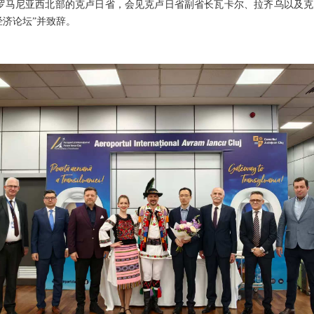
罗马尼亚西北部的克卢日省，会见克卢日省副省长瓦卡尔、拉齐乌以及
经济论坛”并致辞。